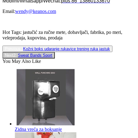
Mobilni/Whatsapp/Wechat:
plus 86 13860133670
Email:
wendy@keanos.com
Hot Tags: jastučić za ručne mete, dobavljači, fabrika, po meri,
veleprodaja, kupovina, prodaja
Previous:
Kožni boks udaranje rukavice trening ruka jastuk
Next2:
Sweat Bands Sport
You May Also Like
Zidna vreća za boksanje