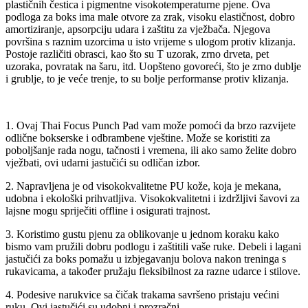
plastičnih čestica i pigmentne visokotemperaturne pjene. Ova
podloga za boks ima male otvore za zrak, visoku elastičnost, dobro
amortiziranje, apsorpciju udara i zaštitu za vježbača. Njegova
površina s raznim uzorcima u isto vrijeme s ulogom protiv klizanja.
Postoje različiti obrasci, kao što su T uzorak, zrno drveta, pet
uzoraka, povratak na šaru, itd. Uopšteno govoreći, što je zrno dublje
i grublje, to je veće trenje, to su bolje performanse protiv klizanja.
1. Ovaj Thai Focus Punch Pad vam može pomoći da brzo razvijete
odlične bokserske i odbrambene vještine. Može se koristiti za
poboljšanje rada nogu, tačnosti i vremena, ili ako samo želite dobro
vježbati, ovi udarni jastučići su odličan izbor.
2. Napravljena je od visokokvalitetne PU kože, koja je mekana,
udobna i ekološki prihvatljiva. Visokokvalitetni i izdržljivi šavovi za
lajsne mogu spriječiti offline i osigurati trajnost.
3. Koristimo gustu pjenu za oblikovanje u jednom koraku kako
bismo vam pružili dobru podlogu i zaštitili vaše ruke. Debeli i lagani
jastučići za boks pomažu u izbjegavanju bolova nakon treninga s
rukavicama, a također pružaju fleksibilnost za razne udarce i stilove.
4. Podesive narukvice sa čičak trakama savršeno pristaju većini
ruku. Ovi jastučići su udobni i prozračni.