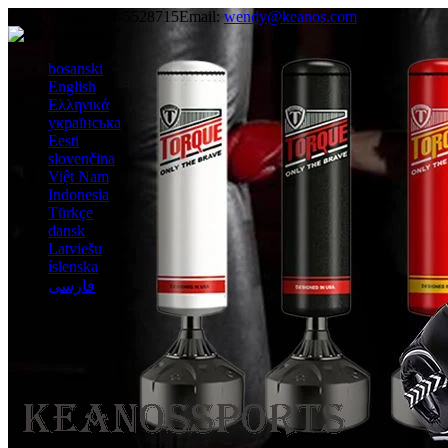
Call Us:
+86-592-5528715
Email:
wendy@keanos.com
Language
bosanski
English
Ελληνικά
українська
Eesti
slovenčina
Việt Nam
Indonesia
Türkçe
dansk
Latviešu
íslenska
فارسی