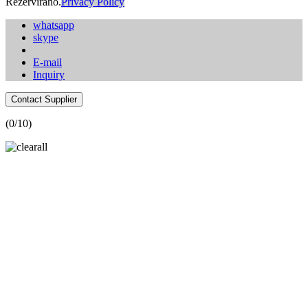
Rezervirano.
Privacy Policy
whatsapp
skype
E-mail
Inquiry
Contact Supplier
(
0
/10)