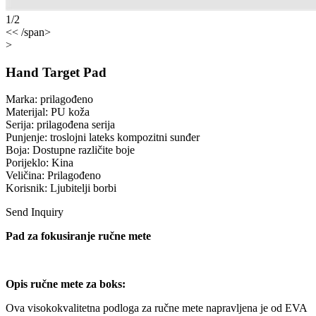
1/2
<< /span>
>
Hand Target Pad
Marka: prilagođeno
Materijal: PU koža
Serija: prilagođena serija
Punjenje: troslojni lateks kompozitni sunđer
Boja: Dostupne različite boje
Porijeklo: Kina
Veličina: Prilagođeno
Korisnik: Ljubitelji borbi
Send Inquiry
Pad za fokusiranje ručne mete
Opis ručne mete za boks:
Ova visokokvalitetna podloga za ručne mete napravljena je od EVA