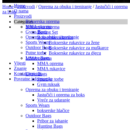
Home
Home
/
Proizvodi
/
Oprema za obuku i treniranje
/
Jastučići i oprema
O nama
za boks
Proizvodi
Bokserska oprema
Categories
MMA oprema
Bokserska oprema
Gyms Bags
Boxing Set
Oprema za obuku i treniranje
Bokserske rukavice
Sports Wears
Bokserske rukavice za žene
Outdoor Bags
Bokserske rukavice za muškarce
Putne torbe
Bokserske rukavice za djecu
Leisure Bags
MMA oprema
Vijesti
MMA oprema
Znanje
MMA rukavice
Kontaktiraj nas
Gyms Bags
Povratne informacije
Sportske torbe
Gym ruksak
Oprema za obuku i treniranje
Jastučići i oprema za boks
Vreće za udaranje
Sports Wears
bokserske hlačice
Outdoor Bags
Pribor za jahanje
Hunting Bags