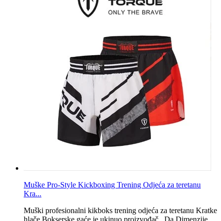
Muške Pro-Style Kickboxing Trening Odjeća za teretanu
Kra...
Muški profesionalni kikboks trening odjeća za teretanu Kratke
hlače Bokserske gaće je ukinuo proizvođač ‏ ‎ Da Dimenzije