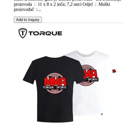
proizvoda ‏ : ‎ 11 x 8 x 2 inča; 7,2 unci Odjel ‏ : ‎ Muški
proizvođač ‏ :...
Add to Inquiry