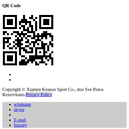
QR Code
Copyright © Xiamen Keanos Sport Co., doo Sve Prava
Rezervirano.
Privacy Policy
whatsapp
skype
E-mail
Inquiry