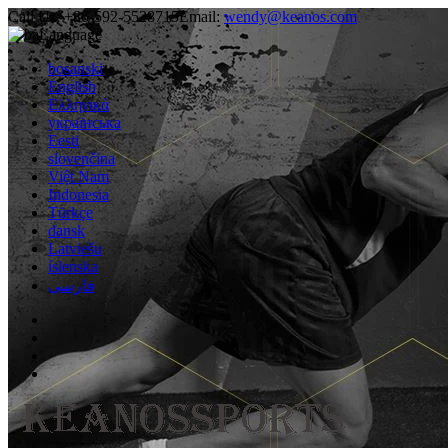
Call Us:
+86-592-5528715
Email:
wendy@keanos.com
Language
bosanski
English
Ελληνικά
українська
Eesti
slovenčina
Việt Nam
Indonesia
Türkçe
dansk
Latviešu
íslenska
فارسی