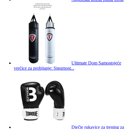
Ultimate Dom Samostojeće
vrećice za probijanje: Sigurnost...
Dječje rukavice za trening za