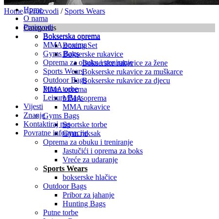
Home
Home
/
Proizvodi
/
Sports Wears
O nama
Proizvodi
Categories
Bokserska oprema
Bokserska oprema
MMA oprema
Boxing Set
Gyms Bags
Bokserske rukavice
Oprema za obuku i treniranje
Bokserske rukavice za žene
Sports Wears
Bokserske rukavice za muškarce
Outdoor Bags
Bokserske rukavice za djecu
Putne torbe
MMA oprema
Leisure Bags
MMA oprema
Vijesti
MMA rukavice
Znanje
Gyms Bags
Kontaktiraj nas
Sportske torbe
Povratne informacije
Gym ruksak
Oprema za obuku i treniranje
Jastučići i oprema za boks
Vreće za udaranje
Sports Wears
bokserske hlačice
Outdoor Bags
Pribor za jahanje
Hunting Bags
Putne torbe