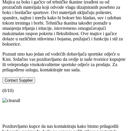
Majica za boks i gaćice od tehničke tkanine izrađeni su od
prozračnih materijala koji odvode vlagu dizajniranih posebno za
boks i borilačke sportove. Ovi materijali uključuju poliester,
spandex, najlon i mrežu kako bi bokser bio hladan, suv i udoban
tokom treninga i borbi. Tehnička tkanina također pomaže u
smanjenju trljanja i iritacije, istovremeno omogućavajući
maksimalan raspon pokreta i fleksibilnost. Ove majice i gaćice
dolaze u različitim stilovima i bojama, pružajući i funkciju i stil za
bokserice.
Poznati smo kao jedan od vodećih dobavljača sportske odjeće u
Kini. Srdačno vas pozdravljamo da ovdje iz naše tvornice kupujete
ili veleprodaju visokokvalitetne sportske odjeće za prodaju. Za
prilagođenu uslugu, kontaktirajte nas sada.
Contact Supplier
(
0
/10)
Pozdravljamo kupce da nas kontaktiraju kako bismo prilagodili