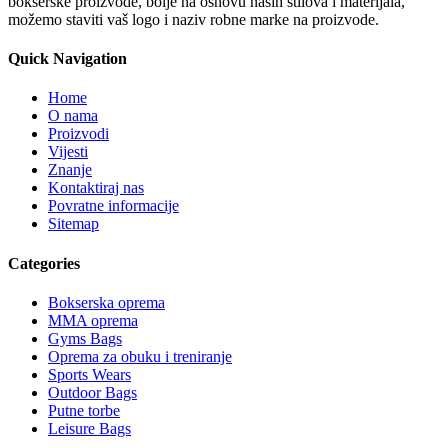
bokserske proizvode, bolje na osnovu naših stilova i materijala,
možemo staviti vaš logo i naziv robne marke na proizvode.
Quick Navigation
Home
O nama
Proizvodi
Vijesti
Znanje
Kontaktiraj nas
Povratne informacije
Sitemap
Categories
Bokserska oprema
MMA oprema
Gyms Bags
Oprema za obuku i treniranje
Sports Wears
Outdoor Bags
Putne torbe
Leisure Bags