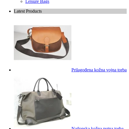
Leisure Bags
Latest Products
Prilagođena kožna vojna torba
Najlonska kožna putna torba