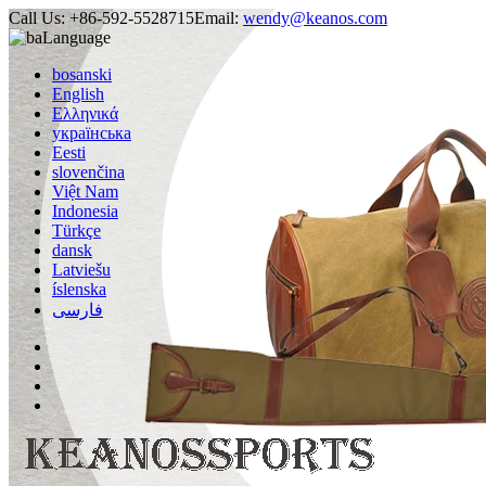
Call Us:
+86-592-5528715
Email:
wendy@keanos.com
Language
bosanski
English
Ελληνικά
українська
Eesti
slovenčina
Việt Nam
Indonesia
Türkçe
dansk
Latviešu
íslenska
فارسی