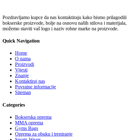
Pozdravljamo kupce da nas kontaktiraju kako bismo prilagodili
bokserske proizvode, bolje na osnovu naših stilova i materijala,
možemo staviti vaš logo i naziv robne marke na proizvode.
Quick Navigation
Home
O nama
Proizvodi
Vijesti
Znanje
Kontaktiraj nas
Povratne informacije
Sitemap
Categories
Bokserska oprema
MMA oprema
Gyms Bags
Oprema za obuku i treniranje
Sports Wears