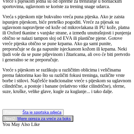
Vreće s pijeskom jedna su od opreme za treniranje u borilačkim
sportovima, uglavnom se koriste za trening snage udarca.
Vreća s pijeskom nije bukvalno vreća puna pijeska. Ako je zaista
ispunjen pijeskom, biće preteško pogoditi. Vreće za pijesak su
uglavnom napravljene od kože od mikrovlakana ili PU kože, platna
ili Oxford tkanine s vanjske strane, a između unutrašnjosti i punjenja
obično se nalazi tampon sloj od EVA ili plastične pjene. Gotove
vreće pijeska obično se pune krpama. Ako ga sami punite,
preporučuje se da ga napunite isjeckanom kožom ili krpama. Neki
ljudi vole da se pune piljevinom i žitaricama, ali ovo će biti pretvrdo
i generalno se ne preporučuje.
Vreće s pijeskom se razlikuju u različitim oblicima i veličinama
prema faktorima kao što su različiti fokusi treninga, različite vrste
borbe i stilovi. Najčešće tradicionalne vreće s pijeskom su uglavnom
cilindrične, a postoje i banane (relativno vitke cilindrične), sferne,
suze, kruške, velike glave, kugle za kuglanje... i tako dalje.
Previous:
Šta je sportska odjeća
Next2:
Mjere opreza za vreće za boks
You May Also Like