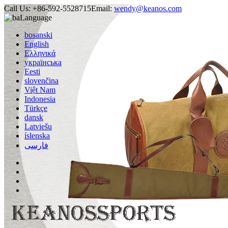
Call Us:
+86-592-5528715
Email:
wendy@keanos.com
Language
bosanski
English
Ελληνικά
українська
Eesti
slovenčina
Việt Nam
Indonesia
Türkçe
dansk
Latviešu
íslenska
فارسی