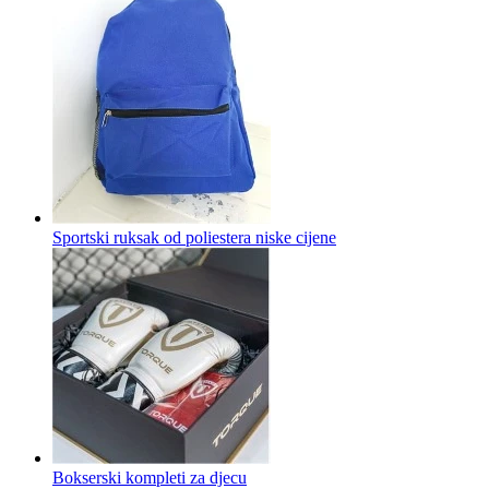
Sportski ruksak od poliestera niske cijene
Bokserski kompleti za djecu