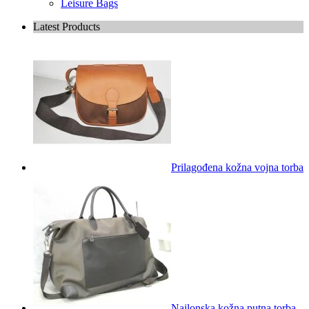
Leisure Bags
Latest Products
Prilagođena kožna vojna torba
Najlonska kožna putna torba