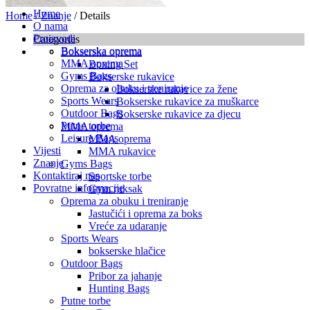
Home
Home
/
Znanje
/ Details
O nama
Proizvodi
Categories
Bokserska oprema
Bokserska oprema
MMA oprema
Boxing Set
Gyms Bags
Bokserske rukavice
Oprema za obuku i treniranje
Bokserske rukavice za žene
Sports Wears
Bokserske rukavice za muškarce
Outdoor Bags
Bokserske rukavice za djecu
Putne torbe
MMA oprema
Leisure Bags
MMA oprema
Vijesti
MMA rukavice
Znanje
Gyms Bags
Kontaktiraj nas
Sportske torbe
Povratne informacije
Gym ruksak
Oprema za obuku i treniranje
Jastučići i oprema za boks
Vreće za udaranje
Sports Wears
bokserske hlačice
Outdoor Bags
Pribor za jahanje
Hunting Bags
Putne torbe