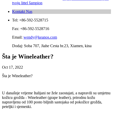
tvoju littel šampion
Kontakt Nas
Tel: +86-592-5528715
Fax: +86-592-5528716
Email:
wendy@keanos.com
Dodaj: Soba 707, Jiahe Cesta br.23, Xiamen, kina
Šta je Wineleather?
Oct 17, 2022
Šta je Wineleather?
U današnje vrijeme Italijani ne žele zaostajati, a napravili su umjetnu
kožicu grožđa - Wineleather (grape leather), prirodnu kožu
napravljenu od 100 posto biljnih sastojaka od pokožice grožđa,
peteljki i sjemenki.