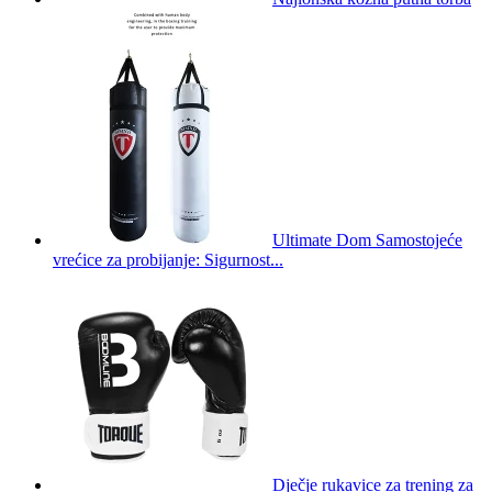
Ultimate Dom Samostojeće
vrećice za probijanje: Sigurnost...
Dječje rukavice za trening za