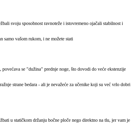
ežbali svoju sposobnost ravnoteže i istovremeno ojačali stabilnost i
žan samo vašom rukom, i ne možete stati
u, povećava se "dužina" prednje noge, što dovodi do veće ekstenzije
ažnje strane bedara - ali je nevažeće za učenike koji su već vrlo dobri
ježbati u statičkom držanju bočne ploče nego direktno na tlu, jer vam je