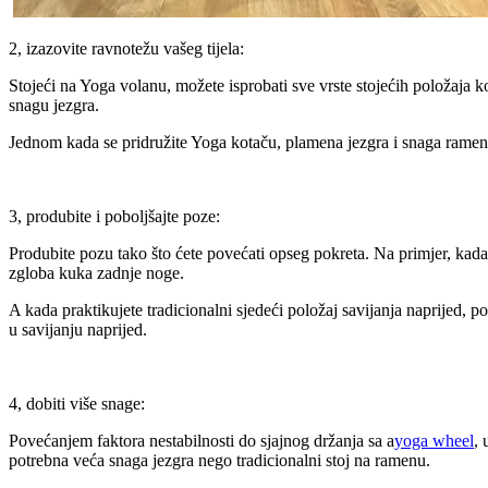
2, izazovite ravnotežu vašeg tijela:
Stojeći na Yoga volanu, možete isprobati sve vrste stojećih položaja ko
snagu jezgra.
Jednom kada se pridružite Yoga kotaču, plamena jezgra i snaga ramena
3, produbite i poboljšajte poze:
Produbite pozu tako što ćete povećati opseg pokreta. Na primjer, kada
zgloba kuka zadnje noge.
A kada praktikujete tradicionalni sjedeći položaj savijanja naprijed, 
u savijanju naprijed.
4, dobiti više snage:
Povećanjem faktora nestabilnosti do sjajnog držanja sa a
yoga wheel
, 
potrebna veća snaga jezgra nego tradicionalni stoj na ramenu.