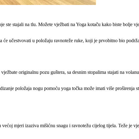
je ste stajali na tlu. Možete vježbati na Yoga kotaču kako biste bolje vj
 će učestvovati u položaju ravnoteže ruke, koji je prvobitno bio podr
 vježbate originalnu pozu guštera, sa desnim stopalima stajati na volan
podizanje položaja nogu pomoću yoga točka može imati više proširenja str
u većoj mjeri izaziva mišićnu snagu i ravnotežu cijelog tijela. Teže je v