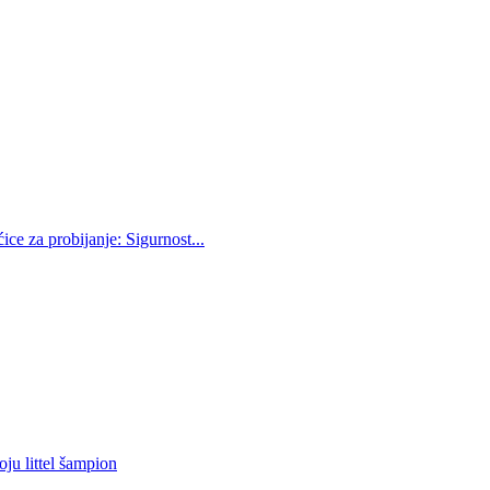
e za probijanje: Sigurnost...
oju littel šampion