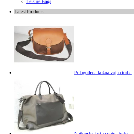
Leisure Bags
Latest Products
Prilagođena kožna vojna torba
Najlonska kožna putna torba