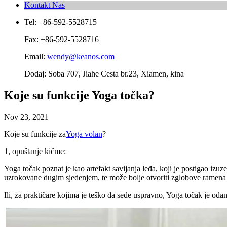
Kontakt Nas
Tel: +86-592-5528715
Fax: +86-592-5528716
Email:
wendy@keanos.com
Dodaj: Soba 707, Jiahe Cesta br.23, Xiamen, kina
Koje su funkcije Yoga točka?
Nov 23, 2021
Koje su funkcije za
Yoga volan
?
1, opuštanje kičme:
Yoga točak poznat je kao artefakt savijanja leđa, koji je postigao izu
uzrokovane dugim sjedenjem, te može bolje otvoriti zglobove ramena i
Ili, za praktičare kojima je teško da sede uspravno, Yoga točak je odan 