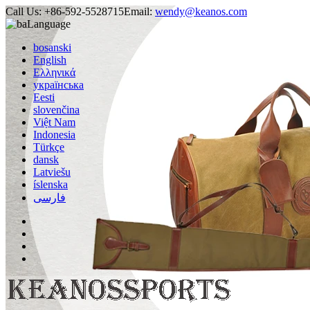
Call Us:
+86-592-5528715
Email:
wendy@keanos.com
Language
bosanski
English
Ελληνικά
українська
Eesti
slovenčina
Việt Nam
Indonesia
Türkçe
dansk
Latviešu
íslenska
فارسی