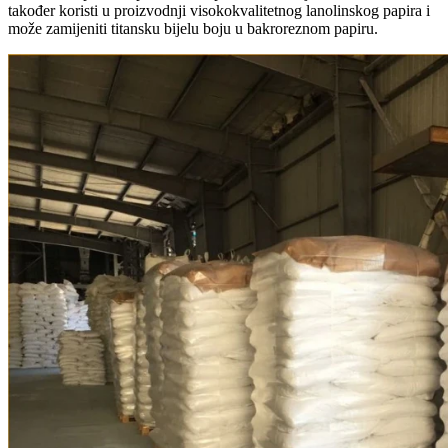
također koristi u proizvodnji visokokvalitetnog lanolinskog papira i
može zamijeniti titansku bijelu boju u bakroreznom papiru.