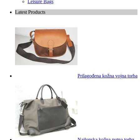
Leisure Bags
Latest Products
Prilagođena kožna vojna torba
Najlonska kožna putna torba