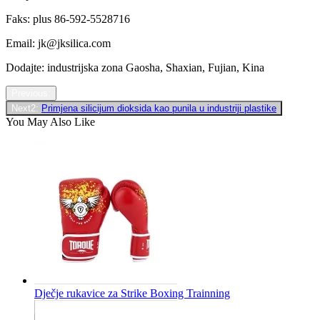
Faks: plus 86-592-5528716
Email: jk@jksilica.com
Dodajte: industrijska zona Gaosha, Shaxian, Fujian, Kina
Previous:
Next2:
Primjena silicijum dioksida kao punila u industriji plastike
You May Also Like
Dječje rukavice za Strike Boxing Trainning