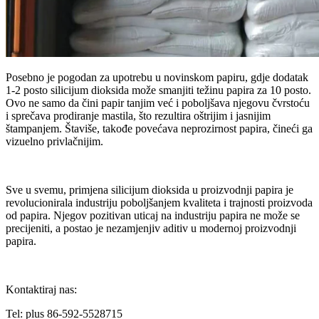
Posebno je pogodan za upotrebu u novinskom papiru, gdje dodatak
1-2 posto silicijum dioksida može smanjiti težinu papira za 10 posto.
Ovo ne samo da čini papir tanjim već i poboljšava njegovu čvrstoću
i sprečava prodiranje mastila, što rezultira oštrijim i jasnijim
štampanjem. Štaviše, takođe povećava neprozirnost papira, čineći ga
vizuelno privlačnijim.
Sve u svemu, primjena silicijum dioksida u proizvodnji papira je
revolucionirala industriju poboljšanjem kvaliteta i trajnosti proizvoda
od papira. Njegov pozitivan uticaj na industriju papira ne može se
precijeniti, a postao je nezamjenjiv aditiv u modernoj proizvodnji
papira.
Kontaktiraj nas:
Tel: plus 86-592-5528715