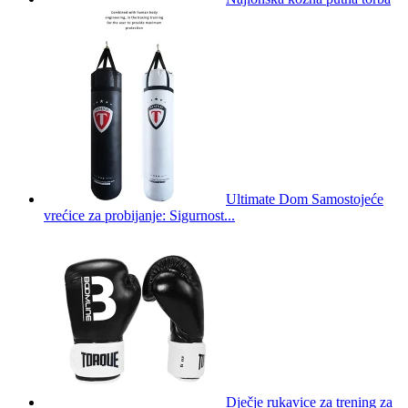
Ultimate Dom Samostojeće
vrećice za probijanje: Sigurnost...
Dječje rukavice za trening za