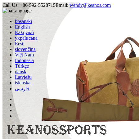
Call Us:
+86-592-5528715
Email:
wendy@keanos.com
Language
bosanski
English
Ελληνικά
українська
Eesti
slovenčina
Việt Nam
Indonesia
Türkçe
dansk
Latviešu
íslenska
فارسی