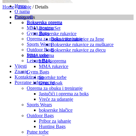
Home
Home
/
Znanje
/ Details
O nama
Proizvodi
Categories
Bokserska oprema
Bokserska oprema
MMA oprema
Boxing Set
Gyms Bags
Bokserske rukavice
Oprema za obuku i treniranje
Bokserske rukavice za žene
Sports Wears
Bokserske rukavice za muškarce
Outdoor Bags
Bokserske rukavice za djecu
Putne torbe
MMA oprema
Leisure Bags
MMA oprema
Vijesti
MMA rukavice
Znanje
Gyms Bags
Kontaktiraj nas
Sportske torbe
Povratne informacije
Gym ruksak
Oprema za obuku i treniranje
Jastučići i oprema za boks
Vreće za udaranje
Sports Wears
bokserske hlačice
Outdoor Bags
Pribor za jahanje
Hunting Bags
Putne torbe