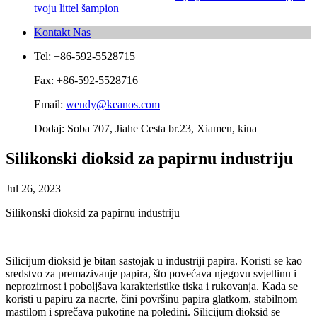
tvoju littel šampion
Kontakt Nas
Tel: +86-592-5528715
Fax: +86-592-5528716
Email:
wendy@keanos.com
Dodaj: Soba 707, Jiahe Cesta br.23, Xiamen, kina
Silikonski dioksid za papirnu industriju
Jul 26, 2023
Silikonski dioksid za papirnu industriju
Silicijum dioksid je bitan sastojak u industriji papira. Koristi se kao
sredstvo za premazivanje papira, što povećava njegovu svjetlinu i
neprozirnost i poboljšava karakteristike tiska i rukovanja. Kada se
koristi u papiru za nacrte, čini površinu papira glatkom, stabilnom
mastilom i sprečava pukotine na poleđini. Silicijum dioksid se