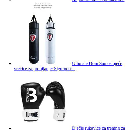
Ultimate Dom Samostojeće
vrećice za probijanje: Sigurnost...
Dječje rukavice za trening za