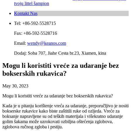
tvoju littel šampion
Kontakt Nas
Tel: +86-592-5528715
Fax: +86-592-5528716
Email:
wendy@keanos.com
Dodaj: Soba 707, Jiahe Cesta br.23, Xiamen, kina
Mogu li koristiti vreće za udaranje bez
bokserskih rukavica?
May 30, 2023
Mogu li koristiti vreće za udaranje bez bokserskih rukavica?
Kada je u pitanju korištenje vreća za udaranje, preporučljivo je nositi
bokserske rukavice kako biste zaštitili ruke od ozljeda. Vreće za
boksanje napravljene su od teških materijala i višekratno udaranje
golim šakama može uzrokovati ozbiljna oštećenja zglobova,
zglobova ručnog zgloba i prstiju.