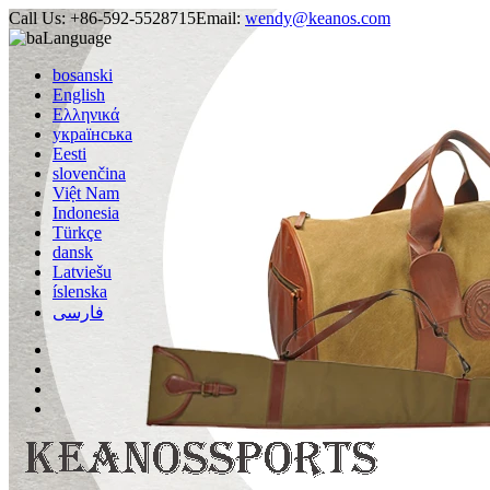
Call Us:
+86-592-5528715
Email:
wendy@keanos.com
Language
bosanski
English
Ελληνικά
українська
Eesti
slovenčina
Việt Nam
Indonesia
Türkçe
dansk
Latviešu
íslenska
فارسی