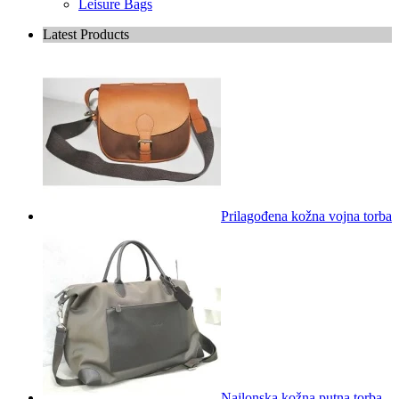
Leisure Bags
Latest Products
Prilagođena kožna vojna torba
Najlonska kožna putna torba