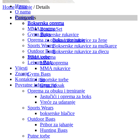
Home
Home
/
Znanje
/ Details
O nama
Proizvodi
Categories
Bokserska oprema
Bokserska oprema
MMA oprema
Boxing Set
Gyms Bags
Bokserske rukavice
Oprema za obuku i treniranje
Bokserske rukavice za žene
Sports Wears
Bokserske rukavice za muškarce
Outdoor Bags
Bokserske rukavice za djecu
Putne torbe
MMA oprema
Leisure Bags
MMA oprema
Vijesti
MMA rukavice
Znanje
Gyms Bags
Kontaktiraj nas
Sportske torbe
Povratne informacije
Gym ruksak
Oprema za obuku i treniranje
Jastučići i oprema za boks
Vreće za udaranje
Sports Wears
bokserske hlačice
Outdoor Bags
Pribor za jahanje
Hunting Bags
Putne torbe