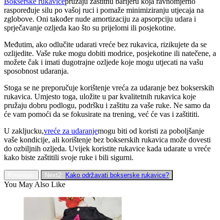
Bokserske rukavice
pružaju zaštitnu barijeru koja ravnomjerno
raspoređuje silu po vašoj ruci i pomaže minimiziranju utjecaja na
zglobove. Oni također nude amortizaciju za apsorpciju udara i
sprječavanje ozljeda kao što su prijelomi ili posjekotine.
Međutim, ako odlučite udarati vreće bez rukavica, rizikujete da se
ozlijedite. Vaše ruke mogu dobiti modrice, posjekotine ili natečene, a
možete čak i imati dugotrajne ozljede koje mogu utjecati na vašu
sposobnost udaranja.
Stoga se ne preporučuje korištenje vreća za udaranje bez bokserskih
rukavica. Umjesto toga, uložite u par kvalitetnih rukavica koje
pružaju dobru podlogu, podršku i zaštitu za vaše ruke. Ne samo da
će vam pomoći da se fokusirate na trening, već će vas i zaštititi.
U zakljucku,
vreće za udaranje
mogu biti od koristi za poboljšanje
vaše kondicije, ali korištenje bez bokserskih rukavica može dovesti
do ozbiljnih ozljeda. Uvijek koristite rukavice kada udarate u vreće
kako biste zaštitili svoje ruke i bili sigurni.
Previous:
Next2:
Kako održavati bokserske rukavice?
You May Also Like